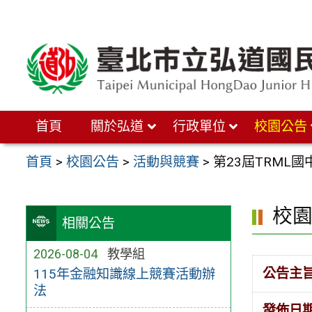
跳
至
主
要
內
首頁
關於弘道
行政單位
校園公告
容
區
首頁
>
校園公告
>
活動與競賽
>
第23屆TRML
校
相關公告
2026-08-04
教學組
公告主
115年金融知識線上競賽活動辦
法
發佈日