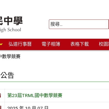
弘道行事曆
電子相簿
表格下載
校園
國中數學競賽
園公告
旨
第23屆TRML國中數學競賽
期
2025 年 10 月 07 日