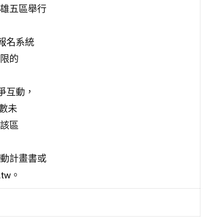
雄五區舉行
報名系統
限的
爭互動，
數未
該區
動計畫書或
.tw。