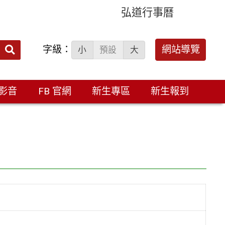
弘道行事曆
字級：
送出
網站導覽
小
預設
大
搜
尋：
影音
FB 官網
新生專區
新生報到