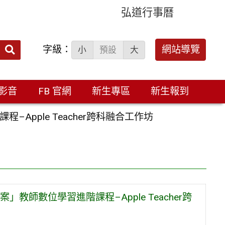
弘道行事曆
字級：
送出
網站導覽
小
預設
大
搜
尋：
影音
FB 官網
新生專區
新生報到
pple Teacher跨科融合工作坊
師數位學習進階課程–Apple Teacher跨