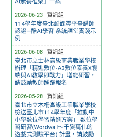
AI素養框架」一案
2026-06-23
資訊組
114學年度臺北酷課雲平臺講師
認證—酷AI學習 系統課堂實踐示
例
2026-06-08
資訊組
臺北市立士林高級商業職業學校
辦理「精進數位-A3數位素養X雲
端與AI教學即戰力」增能研習，
請鼓勵教師踴躍報名
2026-05-28
資訊組
臺北市立木柵高級工業職業學校
檢送臺北市114學年度「推動中
小學數位學習精進方案」 數位學
習研習(Wordwall～千變萬化的
遊戲式測驗平台) 計畫，請鼓勵