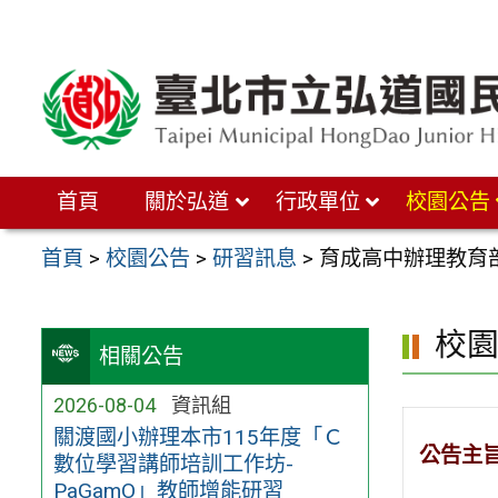
跳
至
主
要
內
首頁
關於弘道
行政單位
校園公告
容
區
首頁
>
校園公告
>
研習訊息
>
育成高中辦理教育部
校
相關公告
2026-08-04
資訊組
關渡國小辦理本市115年度「Ｃ
公告主
數位學習講師培訓工作坊-
PaGamO」教師增能研習