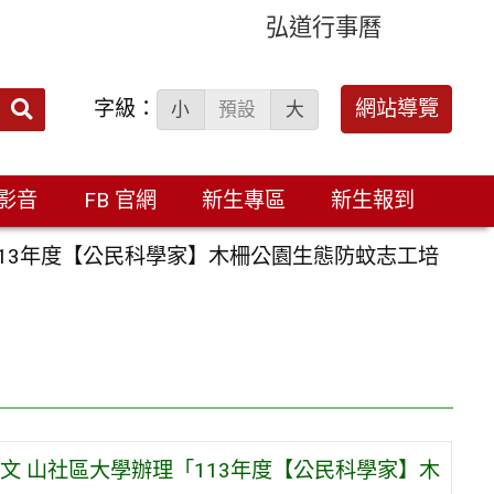
弘道行事曆
字級：
送出
網站導覽
小
預設
大
搜
尋：
影音
FB 官網
新生專區
新生報到
13年度【公民科學家】木柵公園生態防蚊志工培
 山社區大學辦理「113年度【公民科學家】木