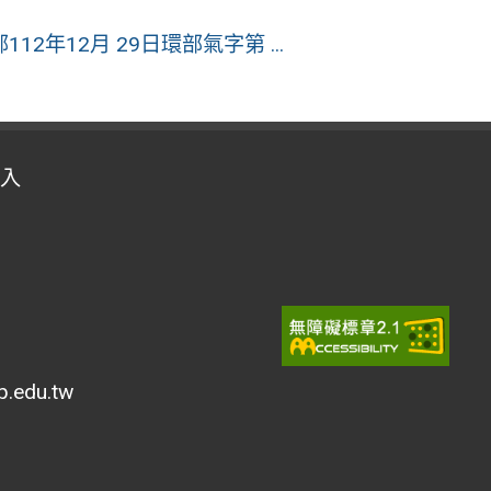
年12月 29日環部氣字第 ...
入
edu.tw