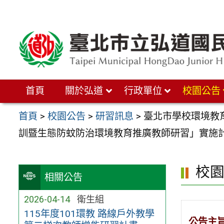
跳
至
主
要
內
首頁
關於弘道
行政單位
校園公告
容
區
首頁
>
校園公告
>
研習訊息
>
臺北市學校環境教
訓暨生態防蚊防治環境教育推廣教師研習」實施
校
相關公告
2026-04-14
衛生組
115年度101環教 路線戶外教學
公告主