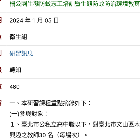
柵公園生態防蚊志工培訓暨生態防蚊防治環境教育
期
2024 年 1 月 05 日
位
衛生組
別
研習訊息
級
轉知
數
480
容
一、本研習課程重點摘錄如下：
(一)參與對象：
１、臺北市公私立高中職以下，對臺北市文山區木
興趣之教師30 名（每場次）。