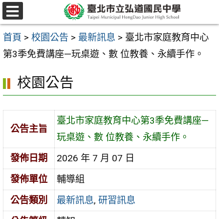
跳
選
至
單
首頁
>
校園公告
>
最新訊息
>
臺北市家庭教育中心
主
第3季免費講座—玩桌遊、數 位教養、永續手作。
要
內
校園公告
容
區
臺北市家庭教育中心第3季免費講座—
公告主旨
玩桌遊、數 位教養、永續手作。
發佈日期
2026 年 7 月 07 日
發佈單位
輔導組
公告類別
最新訊息
,
研習訊息