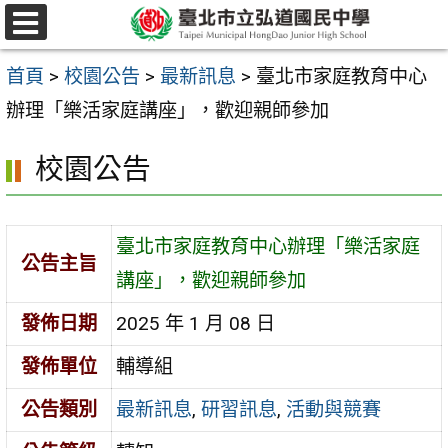
跳
選
至
單
首頁
>
校園公告
>
最新訊息
>
臺北市家庭教育中心
主
辦理「樂活家庭講座」，歡迎親師參加
要
內
校園公告
容
區
臺北市家庭教育中心辦理「樂活家庭
公告主旨
講座」，歡迎親師參加
發佈日期
2025 年 1 月 08 日
發佈單位
輔導組
公告類別
最新訊息
,
研習訊息
,
活動與競賽