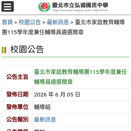
跳
選
至
單
首頁
>
校園公告
>
最新訊息
>
臺北市家庭教育輔導
主
團115學年度兼任輔導員遴選簡章
要
內
校園公告
容
區
臺北市家庭教育輔導團115學年度兼任
公告主旨
輔導員遴選簡章
發佈日期
2026 年 6 月 05 日
發佈單位
輔導組
公告類別
最新訊息