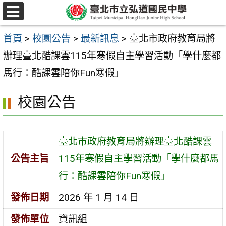
跳
選
至
單
首頁
>
校園公告
>
最新訊息
>
臺北市政府教育局將
主
辦理臺北酷課雲115年寒假自主學習活動「學什麼都
要
馬行：酷課雲陪你Fun寒假」
內
容
校園公告
區
臺北市政府教育局將辦理臺北酷課雲
公告主旨
115年寒假自主學習活動「學什麼都馬
行：酷課雲陪你Fun寒假」
發佈日期
2026 年 1 月 14 日
發佈單位
資訊組