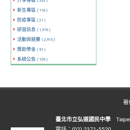
升學專區
( 333 )
新生專區
( 116 )
防疫專區
( 21 )
研習訊息
( 1,916 )
活動與競賽
( 2,915 )
獎助學金
( 91 )
系統公告
( 105 )
著
臺北市立弘道國民中學
Taipei 
電話：(02) 2371-5520