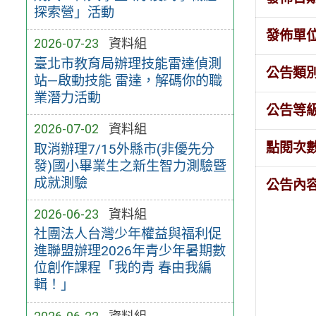
探索營」活動
發佈單
2026-07-23
資料組
臺北市教育局辦理技能雷達偵測
公告類
站—啟動技能 雷達，解碼你的職
業潛力活動
公告等
2026-07-02
資料組
點閱次
取消辦理7/15外縣市(非優先分
發)國小畢業生之新生智力測驗暨
成就測驗
公告內
2026-06-23
資料組
社團法人台灣少年權益與福利促
進聯盟辦理2026年青少年暑期數
位創作課程「我的青 春由我編
輯！」