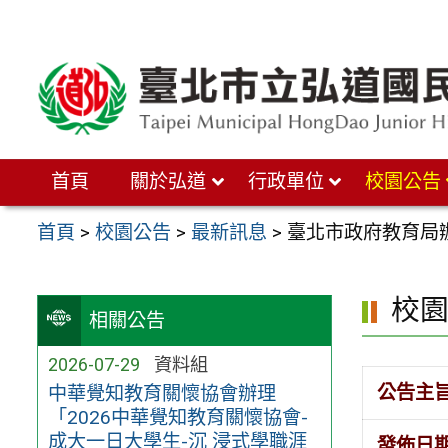
跳
至
主
要
內
首頁
關於弘道
行政單位
校園公告
容
區
首頁
>
校園公告
>
最新訊息
>
臺北市政府教育局辦
校
相關公告
2026-07-29
資料組
公告主
中華覺知教育關懷協會辦理
「2026中華覺知教育關懷協會-
成大一日大學生-沉 浸式學職涯
發佈日