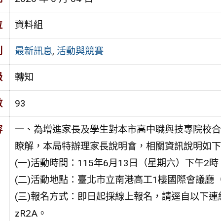
位
資料組
別
最新訊息
,
活動與競賽
級
轉知
數
93
容
一、為增進家長及學生對本市高中職與技專院校合作
瞭解，本局特辦理家長說明會，相關資訊說明如下
(一)活動時間：115年6月13日（星期六）下午2時
(二)活動地點：臺北市立南港高工1樓國際會議廳
(三)報名方式：即日起採線上報名，請逕自以下連結網址報名：h
zR2A。