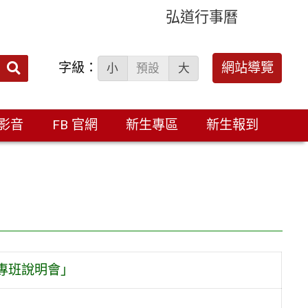
弘道行事曆
字級：
送出
網站導覽
小
預設
大
搜
尋：
影音
FB 官網
新生專區
新生報到
2專班說明會」