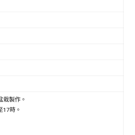
盆栽製作。
至17時。