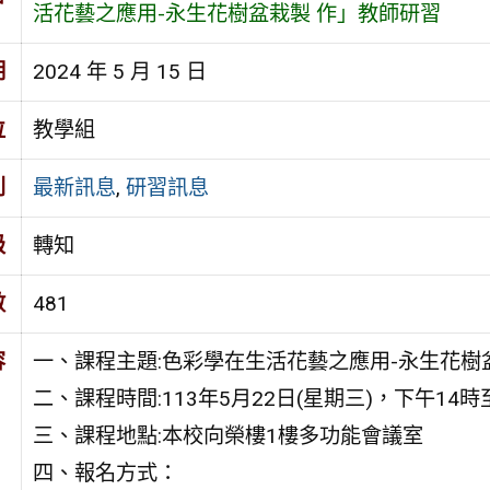
活花藝之應用-永生花樹盆栽製 作」教師研習
期
2024 年 5 月 15 日
位
教學組
別
最新訊息
,
研習訊息
級
轉知
數
481
容
一、課程主題:色彩學在生活花藝之應用-永生花樹
二、課程時間:113年5月22日(星期三)，下午14時
三、課程地點:本校向榮樓1樓多功能會議室
四、報名方式：