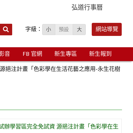
弘道行事曆
字級：
送出
網站導覽
小
預設
大
搜
尋：
影音
FB 官網
新生專區
新生報到
 源挹注計畫「色彩學在生活花藝之應用-永生花樹
試辦學習區完全免試資 源挹注計畫「色彩學在生