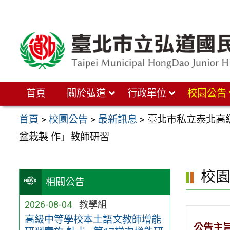
跳
至
主
要
內
首頁
關於弘道
行政單位
校園公告
容
區
首頁
>
校園公告
>
最新訊息
>
臺北市私立泰北高
盆栽製 作」教師研習
校
相關公告
2026-08-04
教學組
高級中等學校本土語文教師增能
公告主