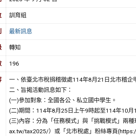
位
訓育組
別
最新訊息
級
轉知
數
196
容
一、依臺北市稅捐稽徵處114年8月21日北市稽企甲字
二、旨揭活動訊息如下：
(一)參加對象：全國各公、私立國中學生。
(二)期間：114年8月25日上午9時起至114年10
(三)內容：分為「任務模式」與「挑戰模式」兩種玩法，
ax.tw/tax2025/）或「北市稅處」粉絲專頁(https://ww