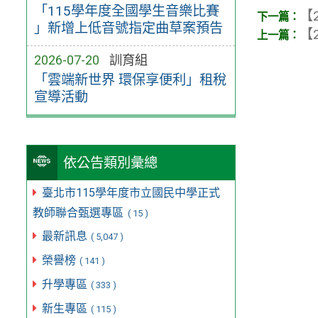
「115學年度全國學生音樂比賽
【2
」新增上低音號指定曲草案預告
【2
2026-07-20
訓育組
「雲端新世界 環保享便利」租稅
宣導活動
依公告類別彙總
臺北市115學年度市立國民中學正式
教師聯合甄選專區
( 15 )
最新訊息
( 5,047 )
榮譽榜
( 141 )
升學專區
( 333 )
新生專區
( 115 )