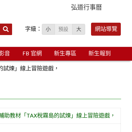
弘道行事曆
字級：
送出
網站導覽
小
預設
大
搜
尋：
影音
FB 官網
新生專區
新生報到
島的試煉」線上冒險遊戲，
輔助教材「TAX稅霧島的試煉」線上冒險遊戲，