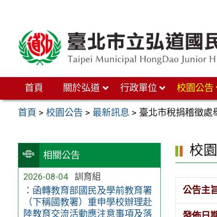
跳
至
主
要
內
首頁
關於弘道
行政單位
校園公告
容
區
首頁
>
校園公告
>
最新訊息
>
臺北市稅捐稽徵處
校
相關公告
2026-08-04
訓育組
公告主
：函轉教育部國民及學前教育署
（下稱國教署）重申學校辦理赴
陸教育交流活動應注意事項及落
發佈日