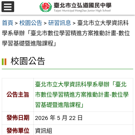
跳
選
至
單
首頁
>
校園公告
>
研習訊息
>
臺北市立大學資訊科
主
學系舉辦「臺北市數位學習精進方案推動計畫-數位
要
學習基礎暨進階課程」
內
容
校園公告
區
臺北市立大學資訊科學系舉辦「臺北
公告主旨
市數位學習精進方案推動計畫-數位學
習基礎暨進階課程」
發佈日期
2026 年 5 月 22 日
發佈單位
資訊組