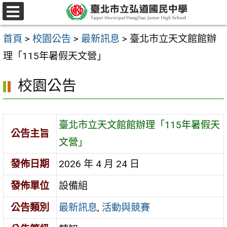
跳
選
至
單
首頁
>
校園公告
>
最新訊息
>
臺北市立天文館館辦
主
理「115年暑假天文營」
要
內
校園公告
容
區
臺北市立天文館館辦理「115年暑假天
公告主旨
文營」
發佈日期
2026 年 4 月 24 日
發佈單位
設備組
公告類別
最新訊息
,
活動與競賽