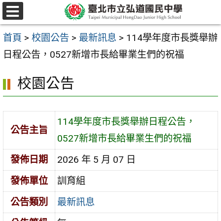
跳
選
至
單
首頁
>
校園公告
>
最新訊息
>
114學年度市長獎舉辦
主
日程公告，0527新增市長給畢業生們的祝福
要
內
校園公告
容
區
114學年度市長獎舉辦日程公告，
公告主旨
0527新增市長給畢業生們的祝福
發佈日期
2026 年 5 月 07 日
發佈單位
訓育組
公告類別
最新訊息