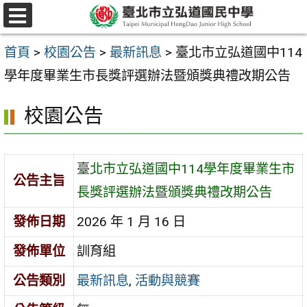
跳
選
至
單
首頁
>
校園公告
>
最新訊息
>
臺北市立弘道國中114
主
學年度畢業生市長獎評選辦法暨頒獎典禮改期公告
要
內
校園公告
容
區
臺北市立弘道國中114學年度畢業生市
公告主旨
長獎評選辦法暨頒獎典禮改期公告
發佈日期
2026 年 1 月 16 日
發佈單位
訓育組
公告類別
最新訊息
,
活動與競賽