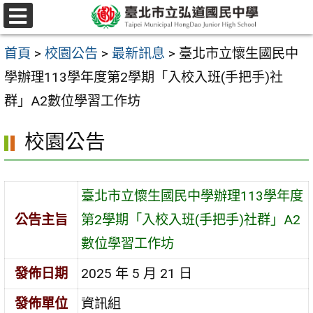
跳
選
至
單
首頁
>
校園公告
>
最新訊息
>
臺北市立懷生國民中
主
學辦理113學年度第2學期「入校入班(手把手)社
要
群」A2數位學習工作坊
內
容
校園公告
區
臺北市立懷生國民中學辦理113學年度
公告主旨
第2學期「入校入班(手把手)社群」A2
數位學習工作坊
發佈日期
2025 年 5 月 21 日
發佈單位
資訊組