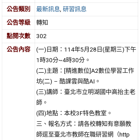
公告類別
最新訊息
,
研習訊息
公告等級
轉知
點閱次數
302
公告內容
(一)日期：114年5月28日(星期三)下午
1時30分~4時30分。
(二)主題：[精進數位]A2數位學習工作
坊(二) – 酷課雲與酷AI。
(三)講師：臺北市立明湖國中高抬主老
師。
(四)地點：本校3F特色教室。
三、報名方式：請各校轉知有意願教
師逕至臺北市教師在職研習網（http