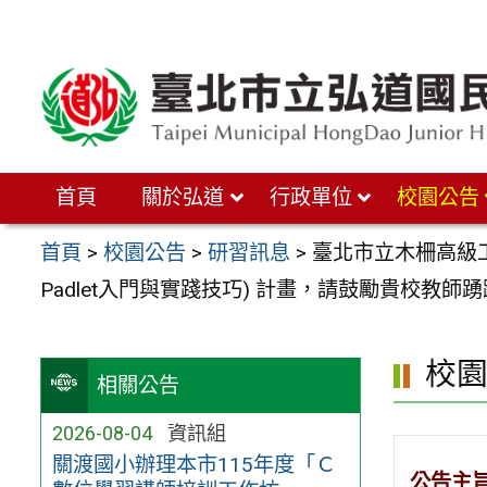
跳
至
主
要
內
首頁
關於弘道
行政單位
校園公告
容
區
首頁
>
校園公告
>
研習訊息
>
臺北市立木柵高級
Padlet入門與實踐技巧) 計畫，請鼓勵貴校教師
校
相關公告
2026-08-04
資訊組
關渡國小辦理本市115年度「Ｃ
公告主