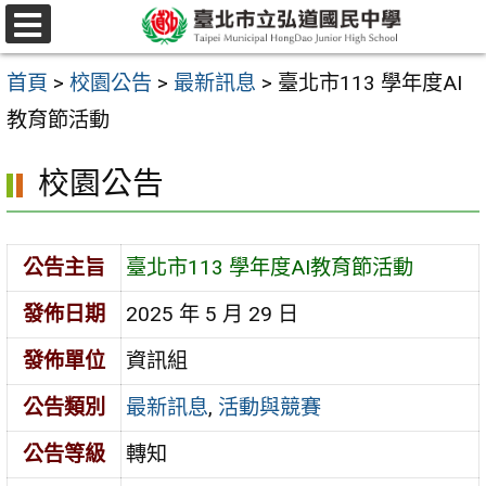
跳
選
至
單
首頁
>
校園公告
>
最新訊息
>
臺北市113 學年度AI
主
教育節活動
要
內
校園公告
容
區
公告主旨
臺北市113 學年度AI教育節活動
發佈日期
2025 年 5 月 29 日
發佈單位
資訊組
公告類別
最新訊息
,
活動與競賽
公告等級
轉知