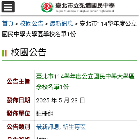
跳
選
至
單
首頁
>
校園公告
>
最新訊息
>
臺北市114學年度公立
主
國民中學大學區學校名單1份
要
內
校園公告
容
區
臺北市114學年度公立國民中學大學區
公告主旨
學校名單1份
發佈日期
2025 年 5 月 23 日
發佈單位
註冊組
公告類別
最新訊息
,
新生專區