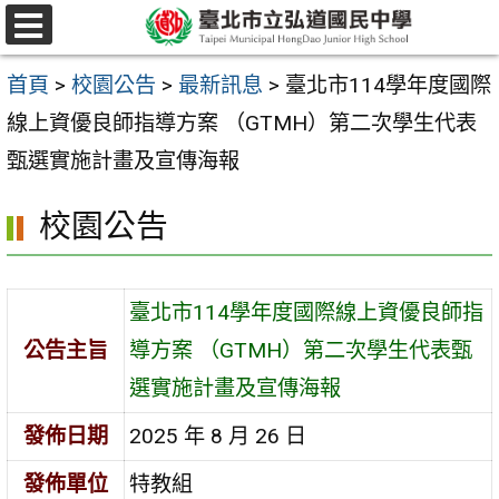
跳
選
至
單
首頁
>
校園公告
>
最新訊息
>
臺北市114學年度國際
主
線上資優良師指導方案 （GTMH）第二次學生代表
要
甄選實施計畫及宣傳海報
內
容
校園公告
區
臺北市114學年度國際線上資優良師指
公告主旨
導方案 （GTMH）第二次學生代表甄
選實施計畫及宣傳海報
發佈日期
2025 年 8 月 26 日
發佈單位
特教組