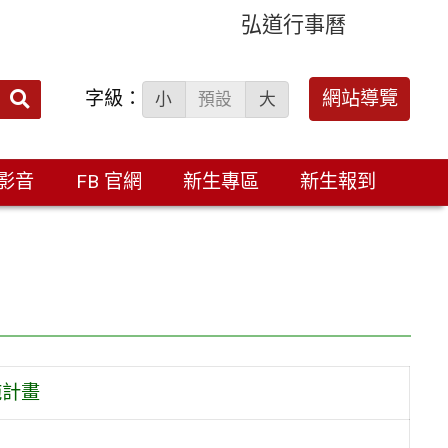
弘道行事曆
字級：
送出
網站導覽
小
預設
大
搜
尋：
影音
FB 官網
新生專區
新生報到
施計畫