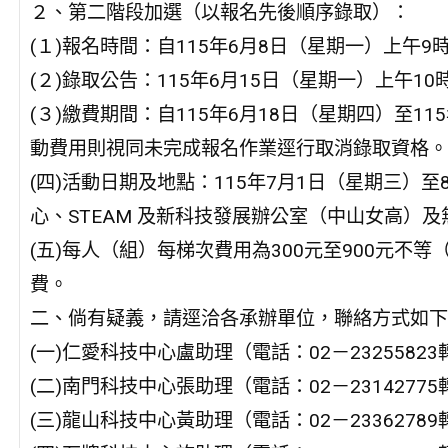
２、第二階段加選（以報名先後順序錄取）：
(１)報名時間：自115年6月8日（星期一）上午9
(２)錄取公告：115年6月15日（星期一）上午
(３)繳費期間：自115年6月18日（星期四）至1
動費用則視同未完成報名作業逕行取消錄取資格。
(四)活動日期及地點：115年7月1日（星期三）至
心、STEAM 及新科技發展辦公室（中山女高）
(五)每人（組）每梯次費用為300元至900元不
費。
二、倘有疑義，請逕洽各承辦單位，聯絡方式如下
(一)仁愛科技中心盧助理（電話：02－23255823
(二)南門科技中心張助理（電話：02－23142775
(三)龍山科技中心黃助理（電話：02－23362789