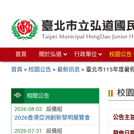
跳
至
主
要
內
首頁
關於弘道
行政單位
校園公告
容
區
首頁
>
校園公告
>
最新訊息
>
臺北市115年度暑
校
相關公告
2026-08-03
設備組
公告主
2026香港亞洲創新發明展覽會
2026-07-31
設備組
發佈日