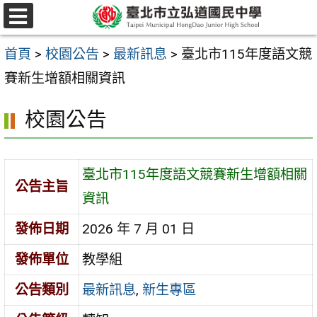
跳
選
至
單
首頁
>
校園公告
>
最新訊息
>
臺北市115年度語文競
主
賽新生增額相關資訊
要
內
校園公告
容
區
臺北市115年度語文競賽新生增額相關
公告主旨
資訊
發佈日期
2026 年 7 月 01 日
發佈單位
教學組
公告類別
最新訊息
,
新生專區