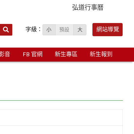
弘道行事曆
字級：
送出
網站導覽
小
預設
大
搜
尋：
影音
FB 官網
新生專區
新生報到