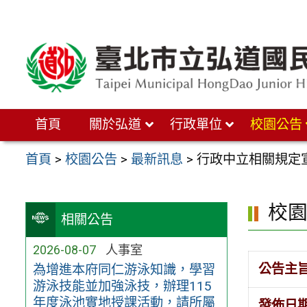
跳
至
主
要
內
首頁
關於弘道
行政單位
校園公告
容
區
首頁
>
校園公告
>
最新訊息
>
行政中立相關規定
校
相關公告
2026-08-07
人事室
公告主
為增進本府同仁游泳知識，學習
游泳技能並加強泳技，辦理115
年度泳池實地授課活動，請所屬
發佈日