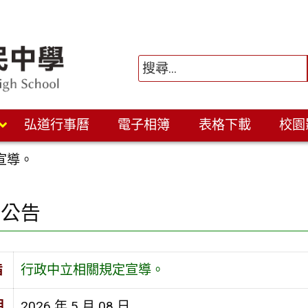
弘道行事曆
電子相簿
表格下載
校園
宣導。
園公告
旨
行政中立相關規定宣導。
期
2026 年 5 月 08 日