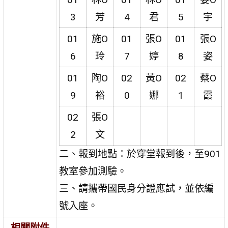
3
芳
4
君
5
宇
01
施O
01
張O
01
張O
6
玲
7
婷
8
姿
01
陶O
02
黃O
02
蔡O
9
裕
0
娜
1
霞
02
張O
2
文
二、報到地點：於穿堂報到後，至901
教室參加測驗。
三、請攜帶國民身分證應試，並依編
號入座。
相關附件