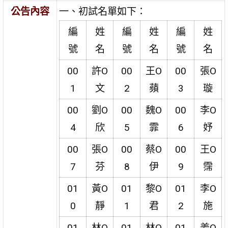
公告內容
一、初試名單如下：
編
姓
編
姓
編
姓
號
名
號
名
號
名
00
許O
00
王O
00
張O
1
文
2
蘋
3
璇
00
劉O
00
魏O
00
李O
4
欣
5
霏
6
妤
00
張O
00
蔡O
00
王O
7
芬
8
伊
9
霈
01
黃O
01
黎O
01
李O
0
靜
1
君
2
施
01
林O
01
林O
01
姜O