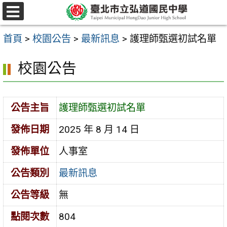
跳
選
至
單
首頁
>
校園公告
>
最新訊息
>
護理師甄選初試名單
主
要
校園公告
內
容
公告主旨
護理師甄選初試名單
區
發佈日期
2025 年 8 月 14 日
發佈單位
人事室
公告類別
最新訊息
公告等級
無
點閱次數
804