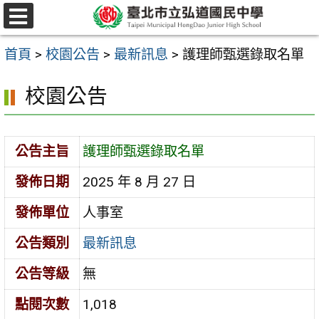
跳
選
至
單
首頁
>
校園公告
>
最新訊息
>
護理師甄選錄取名單
主
要
校園公告
內
容
公告主旨
護理師甄選錄取名單
區
發佈日期
2025 年 8 月 27 日
發佈單位
人事室
公告類別
最新訊息
公告等級
無
點閱次數
1,018