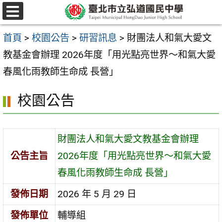
跳
選
至
單
首頁
>
校園公告
>
研習訊息
>
財團法人和氣大愛文
主
教基金會辦理 2026年度「用光點亮世界～和氣大愛
要
春風化雨教師生命成 長營」
內
容
校園公告
區
財團法人和氣大愛文教基金會辦理
公告主旨
2026年度「用光點亮世界～和氣大愛
春風化雨教師生命成 長營」
發佈日期
2026 年 5 月 29 日
發佈單位
輔導組