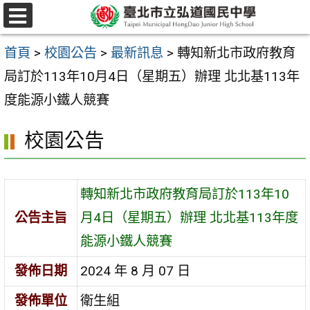
跳
選
至
單
首頁
>
校園公告
>
最新訊息
>
轉知新北市政府教育
主
局訂於113年10月4日（星期五）辦理 北北基113年
要
度能源小鐵人競賽
內
容
校園公告
區
轉知新北市政府教育局訂於113年10
公告主旨
月4日（星期五）辦理 北北基113年度
能源小鐵人競賽
發佈日期
2024 年 8 月 07 日
發佈單位
衛生組