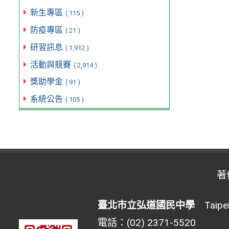
新生專區
( 115 )
防疫專區
( 21 )
研習訊息
( 1,912 )
活動與競賽
( 2,914 )
獎助學金
( 91 )
系統公告
( 105 )
著
臺北市立弘道國民中學
Taipei 
電話：(02) 2371-5520