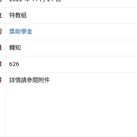
位
特教組
別
獎助學金
級
轉知
數
626
容
詳情請參閱附件