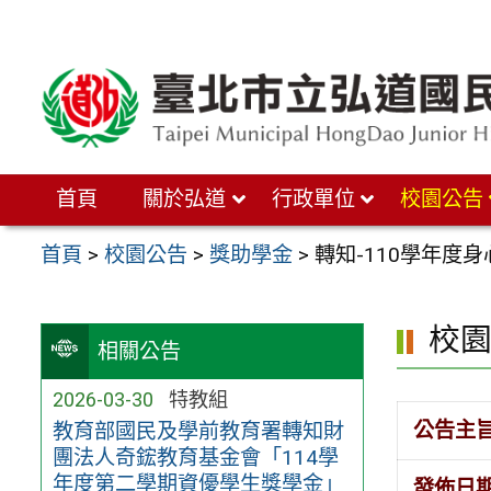
跳
至
主
要
內
首頁
關於弘道
行政單位
校園公告
容
區
首頁
>
校園公告
>
獎助學金
>
轉知-110學年度
校
相關公告
2026-03-30
特教組
公告主
教育部國民及學前教育署轉知財
團法人奇鋐教育基金會「114學
年度第二學期資優學生獎學金」
發佈日