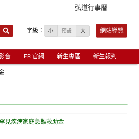
弘道行事曆
字級：
送出
網站導覽
小
預設
大
搜
尋：
影音
FB 官網
新生專區
新生報到
金
童罕見疾病家庭急難救助金