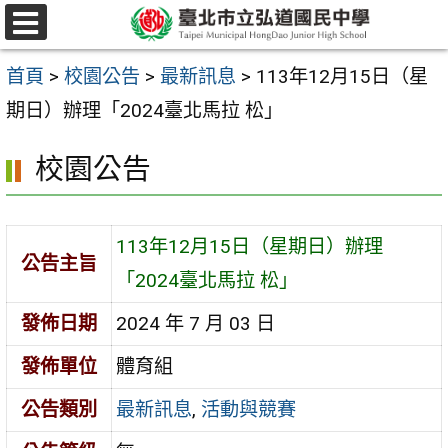
跳
選
至
單
首頁
>
校園公告
>
最新訊息
>
113年12月15日（星
主
期日）辦理「2024臺北馬拉 松」
要
內
校園公告
容
區
113年12月15日（星期日）辦理
公告主旨
「2024臺北馬拉 松」
發佈日期
2024 年 7 月 03 日
發佈單位
體育組
公告類別
最新訊息
,
活動與競賽