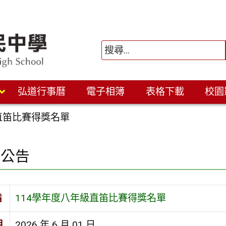
弘道行事曆
電子相簿
表格下載
校園
直笛比賽得獎名單
園公告
旨
114學年度八年級直笛比賽得獎名單
期
2026 年 6 月 01 日