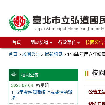
跳
至
主
要
內
首頁
關於弘道
行政單位
校園公告
容
區
首頁
>
校園公告
>
最新訊息
>
114學年度八年級
校
相關公告
2026-08-04
教學組
公告主
115年金融知識線上競賽活動辦
法
發佈日