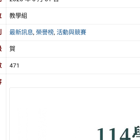
位
教學組
別
最新訊息
,
榮譽榜
,
活動與競賽
級
賀
數
471
容