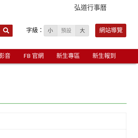
弘道行事曆
字級：
送出
網站導覽
小
預設
大
搜
尋：
影音
FB 官網
新生專區
新生報到