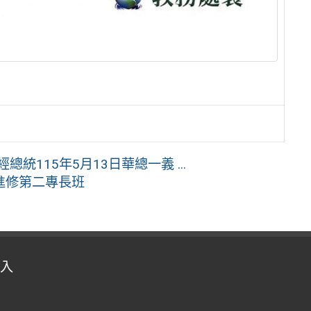
統115年5月13日華總一義 ...
進修第二專長班
入