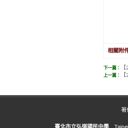
相關附
【2
【2
著
臺北市立弘道國民中學
Taipei 