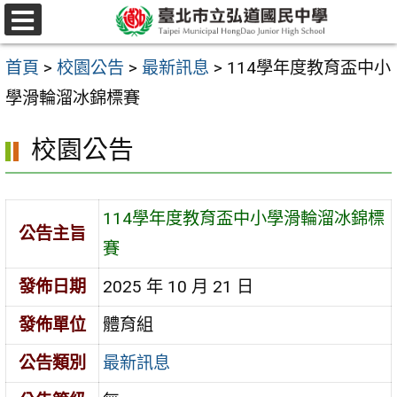
跳
選
至
單
首頁
>
校園公告
>
最新訊息
>
114學年度教育盃中小
主
學滑輪溜冰錦標賽
要
內
校園公告
容
區
114學年度教育盃中小學滑輪溜冰錦標
公告主旨
賽
發佈日期
2025 年 10 月 21 日
發佈單位
體育組
公告類別
最新訊息