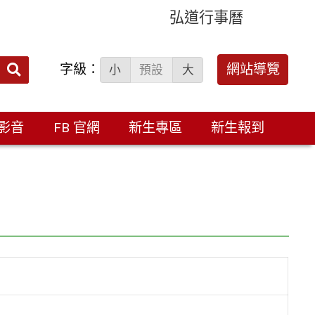
弘道行事曆
字級：
送出
網站導覽
小
預設
大
搜
尋：
影音
FB 官網
新生專區
新生報到