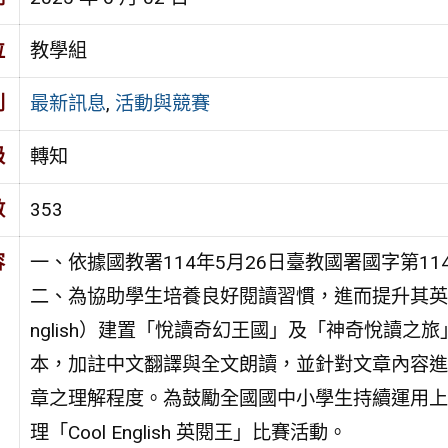
位
教學組
別
最新訊息
,
活動與競賽
級
轉知
數
353
容
一、依據國教署114年5月26日臺教國署國字第114
二、為協助學生培養良好閱讀習慣，進而提升其英語
nglish）建置「悅讀奇幻王國」及「神奇悅讀
本，加註中文翻譯與全文朗讀，並針對文章內容進
章之理解程度。為鼓勵全國國中小學生持續運用上
理「Cool English 英閱王」比賽活動。