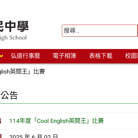
弘道行事曆
電子相簿
表格下載
校園
nglish英閱王」比賽
園公告
旨
114年度「Cool English英閱王」比賽
期
2025 年 6 月 02 日