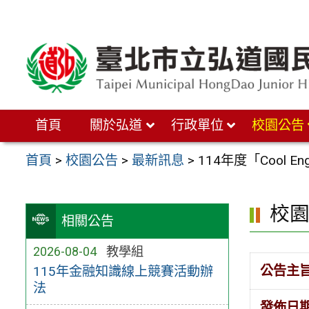
跳
至
主
要
內
首頁
關於弘道
行政單位
校園公告
容
區
首頁
>
校園公告
>
最新訊息
>
114年度「Cool E
校
相關公告
2026-08-04
教學組
公告主
115年金融知識線上競賽活動辦
法
發佈日