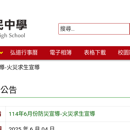
弘道行事曆
電子相簿
表格下載
校園
宣導-火災求生宣導
園公告
旨
114年6月份防災宣導-火災求生宣導
期
2025 年 6 月 04 日