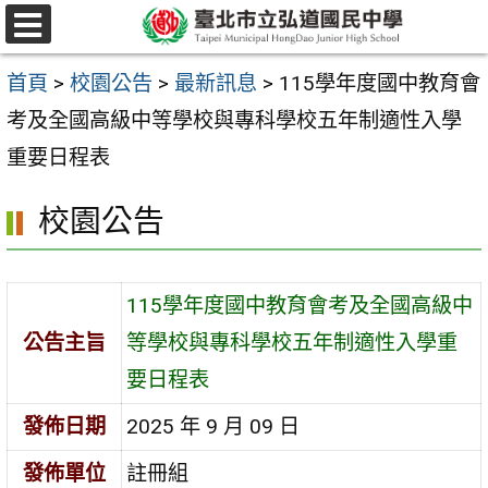
跳
選
至
單
首頁
>
校園公告
>
最新訊息
>
115學年度國中教育會
主
考及全國高級中等學校與專科學校五年制適性入學
要
重要日程表
內
容
校園公告
區
115學年度國中教育會考及全國高級中
公告主旨
等學校與專科學校五年制適性入學重
要日程表
發佈日期
2025 年 9 月 09 日
發佈單位
註冊組