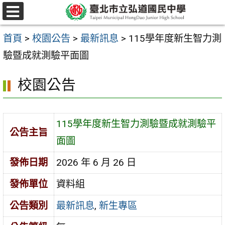
跳
選
至
單
首頁
>
校園公告
>
最新訊息
>
115學年度新生智力測
主
驗暨成就測驗平面圖
要
內
校園公告
容
區
115學年度新生智力測驗暨成就測驗平
公告主旨
面圖
發佈日期
2026 年 6 月 26 日
發佈單位
資料組
公告類別
最新訊息
,
新生專區