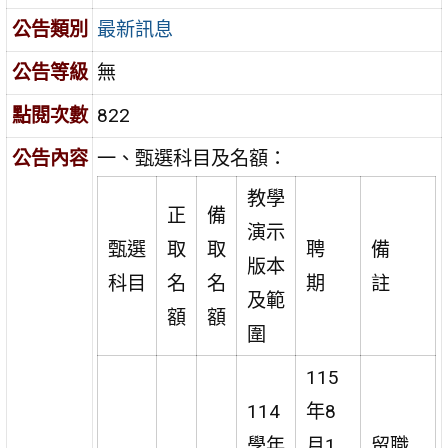
公告類別
最新訊息
公告等級
無
點閱次數
822
公告內容
一、甄選科目及名額：
教學
正
備
演示
甄選
取
取
聘
備
版本
科目
名
名
期
註
及範
額
額
圍
115
114
年8
學年
月1
留職