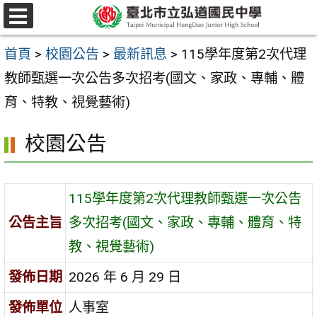
跳
選
至
單
首頁
>
校園公告
>
最新訊息
>
115學年度第2次代理
主
教師甄選一次公告多次招考(國文、家政、專輔、體
要
育、特教、視覺藝術)
內
容
校園公告
區
115學年度第2次代理教師甄選一次公告
公告主旨
多次招考(國文、家政、專輔、體育、特
教、視覺藝術)
發佈日期
2026 年 6 月 29 日
發佈單位
人事室