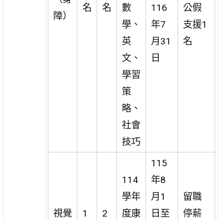
名
名
數
116
公假
障）
學、
年7
支援1
英
月31
名
文、
日
學習
策
略、
社會
技巧
115
114
年8
學年
月1
留職
視覺
1
2
度康
日至
停薪