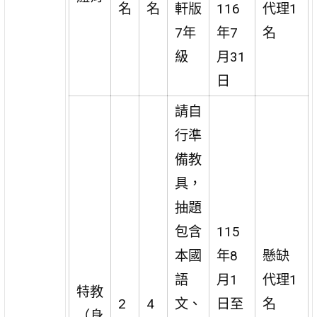
名
名
軒版
116
代理1
7年
年7
名
級
月31
日
請自
行準
備教
具，
抽題
包含
115
本國
年8
懸缺
語
月1
代理1
特教
2
4
文、
日至
名
（身