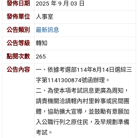
發佈日期
2025 年 9 月 03 日
發佈單位
人事室
公告類別
最新訊息
公告等級
轉知
點閱次數
265
公告內容
一、依據考選部114年8月14日選綜三
字第1141300874號函辦理。
二、為使本項考試訊息更廣為周知，
請貴機關洽請轄內村里幹事或民間團
體，協助擴大宣導，並鼓勵有意願加
入公職行列之原住民，及早規劃準備
考試。