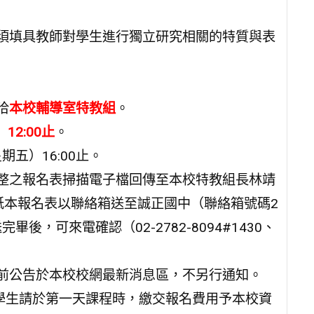
，須填具教師對學生進行獨立研究相關的特質與表
洽
本校輔導室特教組
。
2:00止
。
期五）16:00止。
彙整之報名表掃描電子檔回傳至本校特教組長林靖
.com），紙本報名表以聯絡箱送至誠正國中（聯絡箱號碼2
，可來電確認（02-2782-8094#1430、
:00前公告於本校校網最新消息區，不另行通知。
之學生請於第一天課程時，繳交報名費用予本校資