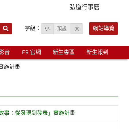
弘道行事曆
字級：
送出
網站導覽
小
預設
大
搜
尋：
影音
FB 官網
新生專區
新生報到
實施計畫
學故事：從發現到發表」實施計畫