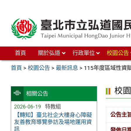
跳
至
主
要
內
首頁
關於弘道
行政單位
校園公告
容
區
首頁
>
校園公告
>
最新訊息
>
115年度區域性
校
相關公告
2026-06-19
特教組
公告主
【轉知】臺北社企大樓身心障礙
友善教育導覽參訪及場地運用資
訊
發佈日