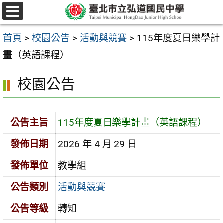
跳
選
至
單
首頁
>
校園公告
>
活動與競賽
>
115年度夏日樂學計
主
畫（英語課程）
要
內
校園公告
容
區
公告主旨
115年度夏日樂學計畫（英語課程）
發佈日期
2026 年 4 月 29 日
發佈單位
教學組
公告類別
活動與競賽
公告等級
轉知