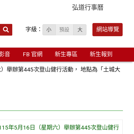
弘道行事曆
字級：
送出
網站導覽
小
預設
大
搜
尋：
影音
FB 官網
新生專區
新生報到
六）舉辦第445次登山健行活動， 地點為「土城大
15年5月16日（星期六）舉辦第445次登山健行