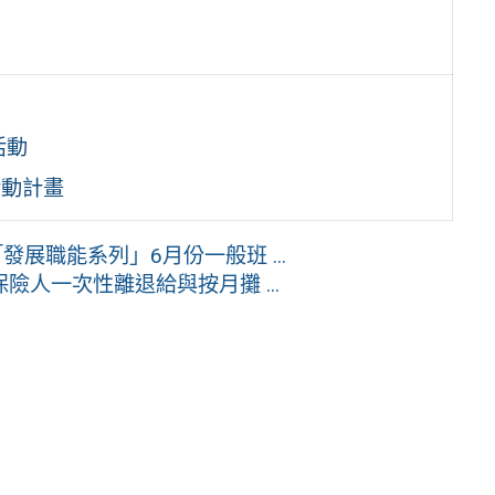
活動
活動計畫
展職能系列」6月份一般班 ...
人一次性離退給與按月攤 ...