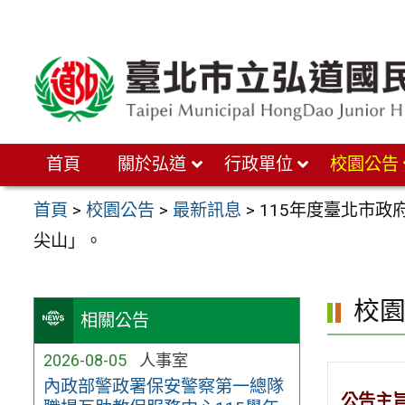
跳
至
主
要
內
首頁
關於弘道
行政單位
校園公告
容
區
首頁
>
校園公告
>
最新訊息
>
115年度臺北市政
尖山」。
校
相關公告
2026-08-05
人事室
內政部警政署保安警察第一總隊
公告主