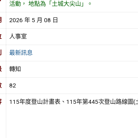
活動， 地點為「土城大尖山」。
期
2026 年 5 月 08 日
位
人事室
別
最新訊息
級
轉知
數
82
容
115年度登山計畫表、115年第445次登山路線圖