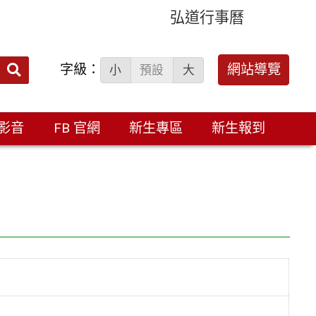
弘道行事曆
字級：
送出
網站導覽
小
預設
大
搜
尋：
影音
FB 官網
新生專區
新生報到