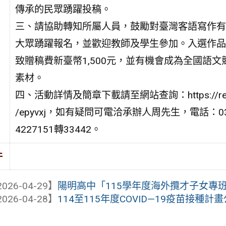
傳承的民眾踴躍投稿。
三、請協助轉知所屬人員，鼓勵對臺灣客語寫作有
大眾踴躍報名，並歡迎教師及學生參加。入選作品
致贈稿費新臺幣1,500元，並有機會成為全國語文
素材。
四、活動詳情及簡章下載請至網站查詢：https://reur
/epyvxj，如有疑問可電洽承辦人周先生，電話：03
4227151轉33442。
件
026-04-29】
陽明高中「115學年度海外攬才子女專
026-04-28】
114至115年度COVID—19疫苗接種計