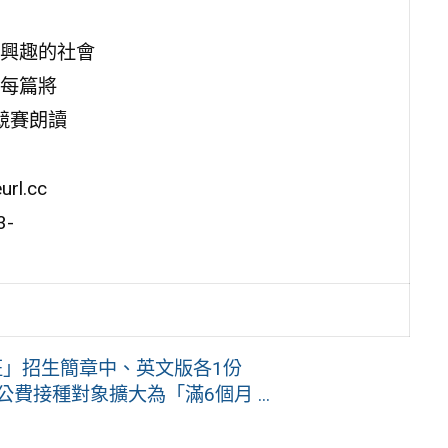
興趣的社會
每篇將
競賽朗讀
l.cc
-
班」招生簡章中、英文版各1份
畫公費接種對象擴大為「滿6個月 ...