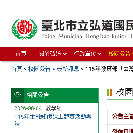
跳
至
主
要
內
首頁
關於弘道
行政單位
校園公告
容
區
首頁
>
校園公告
>
最新訊息
>
115年教育部「
校
相關公告
2026-08-04
教學組
公告主
115年金融知識線上競賽活動辦
法
發佈日