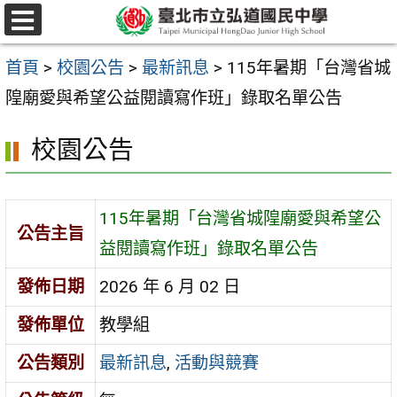
跳
選
至
單
首頁
>
校園公告
>
最新訊息
>
115年暑期「台灣省城
主
隍廟愛與希望公益閱讀寫作班」錄取名單公告
要
內
校園公告
容
區
115年暑期「台灣省城隍廟愛與希望公
公告主旨
益閱讀寫作班」錄取名單公告
發佈日期
2026 年 6 月 02 日
發佈單位
教學組
公告類別
最新訊息
,
活動與競賽