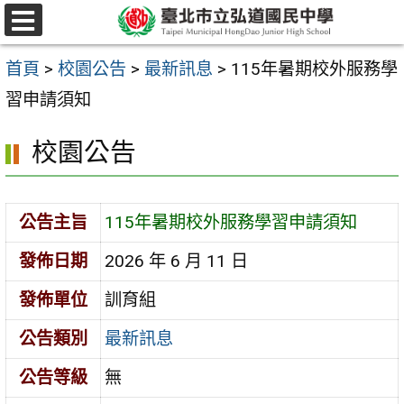
跳
選
至
單
首頁
>
校園公告
>
最新訊息
>
115年暑期校外服務學
主
習申請須知
要
內
校園公告
容
區
公告主旨
115年暑期校外服務學習申請須知
發佈日期
2026 年 6 月 11 日
發佈單位
訓育組
公告類別
最新訊息
公告等級
無