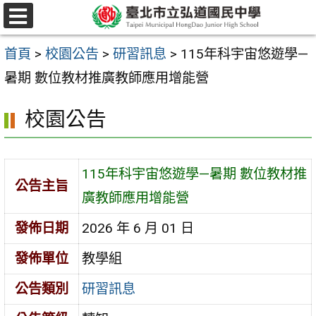
跳
選
至
單
首頁
>
校園公告
>
研習訊息
>
115年科宇宙悠遊學—
主
暑期 數位教材推廣教師應用增能營
要
內
校園公告
容
區
115年科宇宙悠遊學—暑期 數位教材推
公告主旨
廣教師應用增能營
發佈日期
2026 年 6 月 01 日
發佈單位
教學組
公告類別
研習訊息