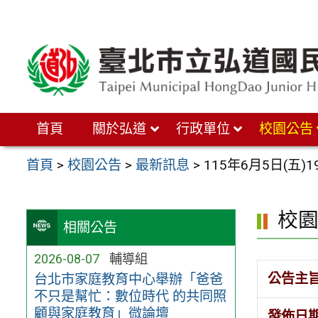
跳
至
主
要
內
首頁
關於弘道
行政單位
校園公告
容
區
首頁
>
校園公告
>
最新訊息
>
115年6月5日(五
校
相關公告
2026-08-07
輔導組
公告主
台北市家庭教育中心舉辦「爸爸
不只是幫忙：數位時代 的共同照
顧與家庭教育」微論壇
發佈日