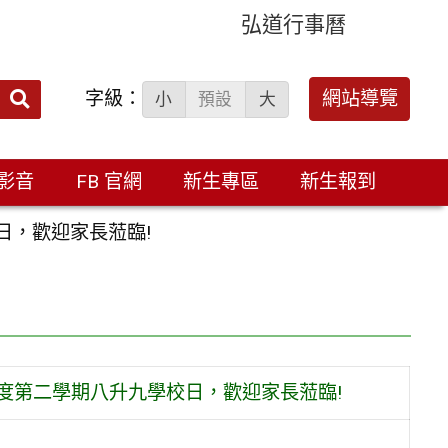
弘道行事曆
字級：
送出
網站導覽
小
預設
大
搜
尋：
影音
FB 官網
新生專區
新生報到
學校日，歡迎家長蒞臨!
14學年度第二學期八升九學校日，歡迎家長蒞臨!