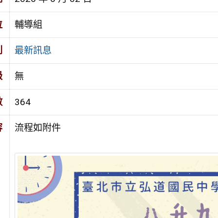
位
輔導組
別
最新訊息
級
無
數
364
容
流程如附件