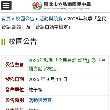
跳
選
至
單
首頁
>
校園公告
>
活動與競賽
>
2025年秋季「全民
主
台語 認證」及「台語白話字檢定」
要
內
校園公告
容
區
2025年秋季「全民台語 認證」及「台
公告主旨
語白話字檢定」
發佈日期
2025 年 9 月 11 日
發佈單位
教學組
公告類別
活動與競賽