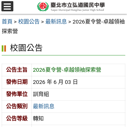
跳
選
至
單
首頁
>
校園公告
>
最新訊息
>
2026夏令營-卓越領袖
主
探索營
要
內
校園公告
容
區
公告主旨
2026夏令營-卓越領袖探索營
發佈日期
2026 年 6 月 03 日
發佈單位
訓育組
公告類別
最新訊息
公告等級
轉知