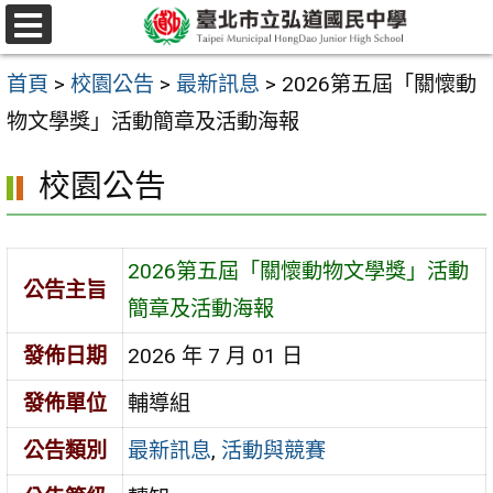
跳
選
至
單
首頁
>
校園公告
>
最新訊息
>
2026第五屆「關懷動
主
物文學獎」活動簡章及活動海報
要
內
校園公告
容
區
2026第五屆「關懷動物文學獎」活動
公告主旨
簡章及活動海報
發佈日期
2026 年 7 月 01 日
發佈單位
輔導組
公告類別
最新訊息
,
活動與競賽