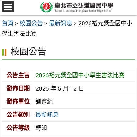
跳
選
至
單
首頁
>
校園公告
>
最新訊息
>
2026裕元獎全國中小
主
學生書法比賽
要
內
校園公告
容
區
公告主旨
2026裕元獎全國中小學生書法比賽
發佈日期
2026 年 5 月 12 日
發佈單位
訓育組
公告類別
最新訊息
公告等級
轉知