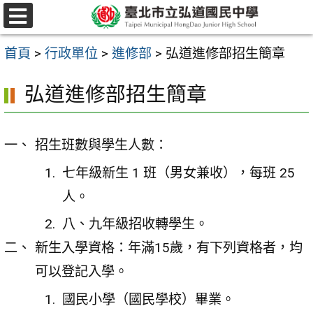
跳
選
至
單
首頁
>
行政單位
>
進修部
>
弘道進修部招生簡章
主
要
弘道進修部招生簡章
內
容
招生班數與學生人數：
區
七年級新生 1 班（男女兼收），每班 25
人。
八、九年級招收轉學生。
新生入學資格：年滿15歲，有下列資格者，均
可以登記入學。
國民小學（國民學校）畢業。