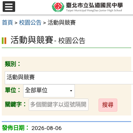
跳
選
至
單
首頁
>
校園公告
>
活動與競賽
主
要
活動與競賽
- 校園公告
內
容
類別：
區
單位：
送
關鍵字：
出
2026-08-06