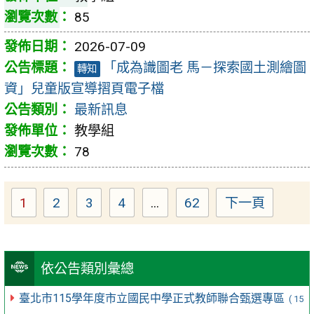
85
2026-07-09
「成為識圖老 馬－探索國土測繪圖
轉知
資」兒童版宣導摺頁電子檔
最新訊息
教學組
78
1
2
3
4
...
62
下一頁
Page
Page
Page
Page
Page
依公告類別彙總
臺北市115學年度市立國民中學正式教師聯合甄選專區
( 15